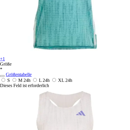
+1
Größe
*
Größentabelle
S
M
24h
L
24h
XL
24h
Dieses Feld ist erforderlich