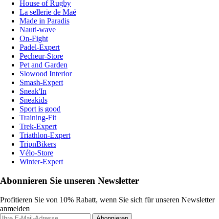
House of Rugby
La sellerie de Maé
Made in Paradis
Nauti-wave
On-Fight
Padel-Expert
Pecheur-Store
Pet and Garden
Slowood Interior
Smash-Expert
Sneak'In
Sneakids
Sport is good
Training-Fit
Trek-Expert
Triathlon-Expert
TripnBikers
Vélo-Store
Winter-Expert
Abonnieren Sie unseren Newsletter
Profitieren Sie von 10% Rabatt, wenn Sie sich für unseren Newsletter
anmelden
Abonnieren