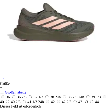
+7
Größe
*
Größentabelle
36
36 2/3
37 1/3
38
24h
38 2/3
24h
39 1/3
40
40 2/3
41 1/3
24h
42
42 2/3
43 1/3
44
Dieses Feld ist erforderlich