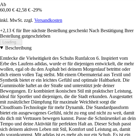
Ab
60,00 €
42,58 €
-29%
inkl. MwSt. zzgl.
Versandkosten
+2,13 €
für Ihre nächste Bestellung geschenkt
Nach Bestätigung Ihrer
Bestellung gutgeschrieben
Loading...
Beschreibung
Entdecke die Vielseitigkeit des Schuhs Runfalcon 6. Inspiriert vom
Erbe des Laufens adidas, wurde er für diejenigen entwickelt, die mehr
wollen, egal ob du den Asphalt bei deinem Morgenlauf betrittst oder
dich einem vollen Tag stellst. Mit einem Obermaterial aus Textil und
Synthetik bietet er ein leichtes Gefühl und optimale Haltbarkeit. Die
Gummisohle haftet an der Straße und unterstützt jede deiner
Bewegungen. Er kombiniert ikonischen Stil mit praktischer Leistung,
ideal für Sportler und diejenigen, die die Stadt erkunden. Ausgestattet
mit zusätzlicher Dämpfung für maximale Weichheit sorgt die
Cloudfoam-Technologie für mehr Dynamik. Die Standardpassform
bietet ein ausgewogenes Gefühl, nicht zu eng und nicht zu weit, damit
du dich mit Vertrauen bewegen kannst. Passe die Schnürsenkel an dein
Tempo und deine Aktivität für perfekten Halt an. Dieser Schuh passt
sich deinem aktiven Leben mit Stil, Komfort und Leistung an, damit
du vorankommst. Mit adidas ist es mehr als nur ein Schuh. Es ist ein