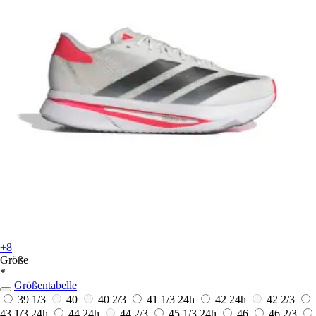
+8
Größe
*
Größentabelle
39 1/3
40
40 2/3
41 1/3
24h
42
24h
42 2/3
43 1/3
24h
44
24h
44 2/3
45 1/3
24h
46
46 2/3