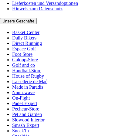
Lieferkosten und Versandoptionen
Hinweis zum Datenschutz
Unsere Geschäfte
Basket-Center
Daily Bikers
Direct Running
Espace Golf
Foot-Store
Galopp-Store
Golf and co
Handball-Store
House of Rugby
La sellerie de Maé
Made in Paradis
Nauti-wave
On-Fight
Padel-Expert
Pecheur-Store
Pet and Garden
Slowood Interior
Smash-Expert
Sneak'In