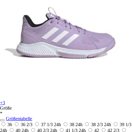
+3
Größe
*
Größentabelle
36
36 2/3
37 1/3
24h
38
24h
38 2/3
24h
39 1/3
24h
40
24h
40 2/3
24h
41 1/3
24h
42
42 2/3