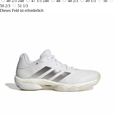
46 2/3
24h
47 1/3
24h
48
48 2/3
49 1/3
50
50 2/3
51 1/3
Dieses Feld ist erforderlich