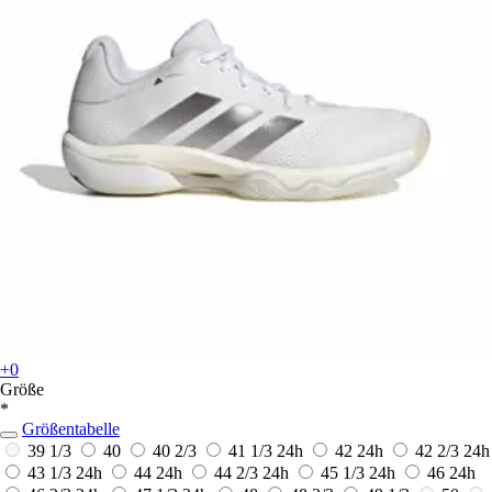
+0
Größe
*
Größentabelle
39 1/3
40
40 2/3
41 1/3
24h
42
24h
42 2/3
24h
43 1/3
24h
44
24h
44 2/3
24h
45 1/3
24h
46
24h