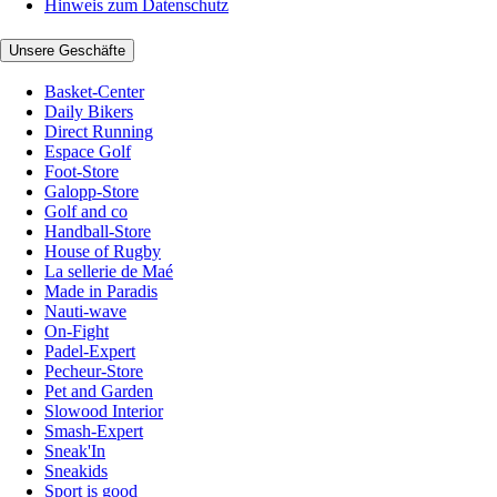
Hinweis zum Datenschutz
Unsere Geschäfte
Basket-Center
Daily Bikers
Direct Running
Espace Golf
Foot-Store
Galopp-Store
Golf and co
Handball-Store
House of Rugby
La sellerie de Maé
Made in Paradis
Nauti-wave
On-Fight
Padel-Expert
Pecheur-Store
Pet and Garden
Slowood Interior
Smash-Expert
Sneak'In
Sneakids
Sport is good