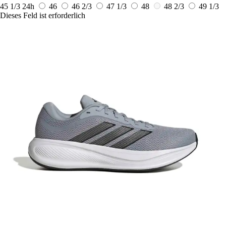
45 1/3
24h
46
46 2/3
47 1/3
48
48 2/3
49 1/3
Dieses Feld ist erforderlich