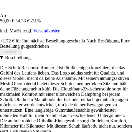
Ab
50,00 €
34,33 €
-31%
inkl. MwSt. zzgl.
Versandkosten
+1,72 €
für Ihre nächste Bestellung geschenkt
Nach Bestätigung Ihrer
Bestellung gutgeschrieben
Loading...
Beschreibung
Der Schuh Response Runner 2 ist für diejenigen konzipiert, die das
Gefühl des Laufens lieben. Das Logo adidas steht für Qualität, und
dieses Modell macht da keine Ausnahme. Mit seinem atmungsaktiven
Mesh-Obermaterial bietet dieser Schuh einen perfekten Sitz und hält
deine Füße angenehm kühl. Die Cloudfoam-Zwischensohle sorgt für
maximalen Komfort mit einer ultraweichen Dämpfung bei jedem
Schritt. Ob du ein Marathonläufer bist oder einfach gemütlich joggen
möchtest, er wurde entwickelt, um jede deiner Bewegungen zu
unterstützen. Eine langlebige Gummiaußensohle gewährleistet
optimalen Halt für mehr Stabilität auf verschiedenen Untergründen.
Die antimikrobielle Ortholite-Einlegesohle sorgt für deinen Komfort,
Kilometer für Kilometer. Mit diesem Schuh läufst du nicht nur, sondern
setzt auch deinen Stil durch.