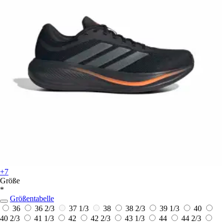
+7
Größe
*
Größentabelle
36
36 2/3
37 1/3
38
38 2/3
39 1/3
40
40 2/3
41 1/3
42
42 2/3
43 1/3
44
44 2/3