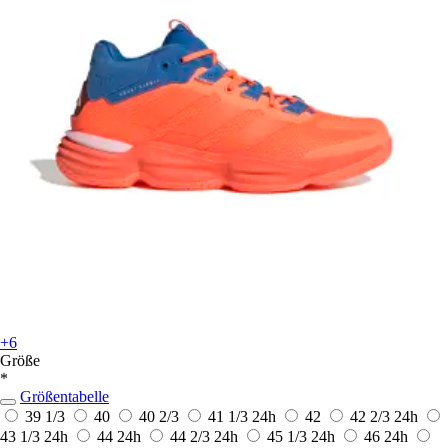
+6
Größe
*
Größentabelle
39 1/3
40
40 2/3
41 1/3
24h
42
42 2/3
24h
43 1/3
24h
44
24h
44 2/3
24h
45 1/3
24h
46
24h