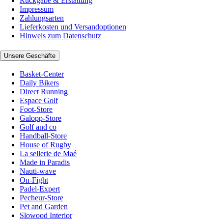
Rückgabe & Erstattung
Impressum
Zahlungsarten
Lieferkosten und Versandoptionen
Hinweis zum Datenschutz
Unsere Geschäfte
Basket-Center
Daily Bikers
Direct Running
Espace Golf
Foot-Store
Galopp-Store
Golf and co
Handball-Store
House of Rugby
La sellerie de Maé
Made in Paradis
Nauti-wave
On-Fight
Padel-Expert
Pecheur-Store
Pet and Garden
Slowood Interior