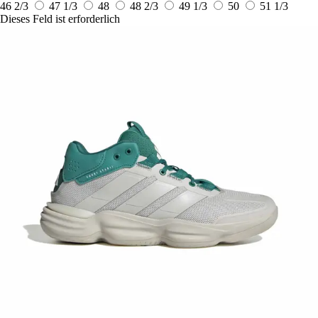
46 2/3
47 1/3
48
48 2/3
49 1/3
50
51 1/3
Dieses Feld ist erforderlich