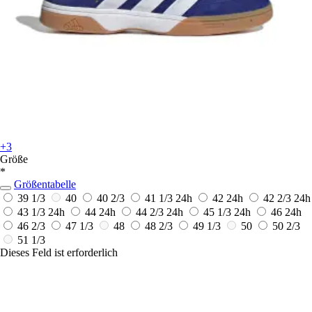
+3
Größe
*
Größentabelle
39 1/3
40
40 2/3
41 1/3
24h
42
24h
42 2/3
24h
43 1/3
24h
44
24h
44 2/3
24h
45 1/3
24h
46
24h
46 2/3
47 1/3
48
48 2/3
49 1/3
50
50 2/3
51 1/3
Dieses Feld ist erforderlich