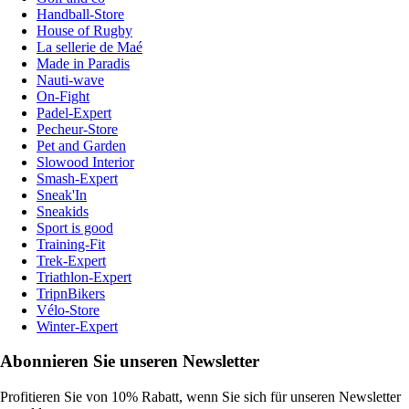
Handball-Store
House of Rugby
La sellerie de Maé
Made in Paradis
Nauti-wave
On-Fight
Padel-Expert
Pecheur-Store
Pet and Garden
Slowood Interior
Smash-Expert
Sneak'In
Sneakids
Sport is good
Training-Fit
Trek-Expert
Triathlon-Expert
TripnBikers
Vélo-Store
Winter-Expert
Abonnieren Sie unseren Newsletter
Profitieren Sie von 10% Rabatt, wenn Sie sich für unseren Newsletter