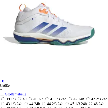
+0
Größe
*
Größentabelle
39 1/3
40
40 2/3
41 1/3
24h
42
24h
42 2/3
24h
43 1/3
24h
44
24h
44 2/3
24h
45 1/3
24h
46
24h