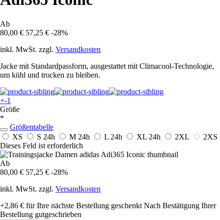
Ab
80,00 €
57,25 €
-28%
inkl. MwSt. zzgl.
Versandkosten
Jacke mit Standardpassform, ausgestattet mit Climacool-Technologie,
um kühl und trocken zu bleiben.
+-1
Größe
*
Größentabelle
XS
S
24h
M
24h
L
24h
XL
24h
2XL
2XS
Dieses Feld ist erforderlich
Ab
80,00 €
57,25 €
-28%
inkl. MwSt. zzgl.
Versandkosten
+2,86 €
für Ihre nächste Bestellung geschenkt
Nach Bestätigung Ihrer
Bestellung gutgeschrieben