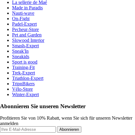
La sellerie de Maé
Made in Paradis
Nauti-wave
On-Fight
Padel-Expert
Pecheur-Store
Pet and Garden
Slowood Interior
Smash-Expert
Sneak'In
Sneakids
Sport is good
Training-Fit
Trek-Expert
Triathlon-Expert
TripnBikers
Vélo-Store
Winter-Expert
Abonnieren Sie unseren Newsletter
Profitieren Sie von 10% Rabatt, wenn Sie sich für unseren Newsletter
anmelden
Abonnieren