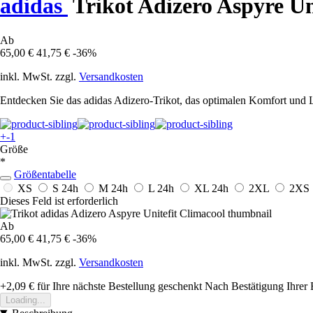
adidas
Trikot Adizero Aspyre Un
Ab
65,00 €
41,75 €
-36%
inkl. MwSt. zzgl.
Versandkosten
Entdecken Sie das adidas Adizero-Trikot, das optimalen Komfort und L
+-1
Größe
*
Größentabelle
XS
S
24h
M
24h
L
24h
XL
24h
2XL
2XS
Dieses Feld ist erforderlich
Ab
65,00 €
41,75 €
-36%
inkl. MwSt. zzgl.
Versandkosten
+2,09 €
für Ihre nächste Bestellung geschenkt
Nach Bestätigung Ihrer 
Loading...