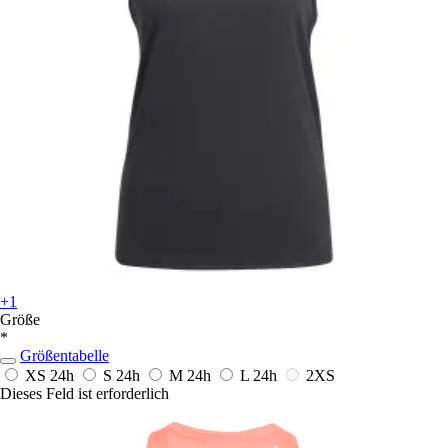
+1
Größe
*
Größentabelle
XS
24h
S
24h
M
24h
L
24h
2XS
Dieses Feld ist erforderlich