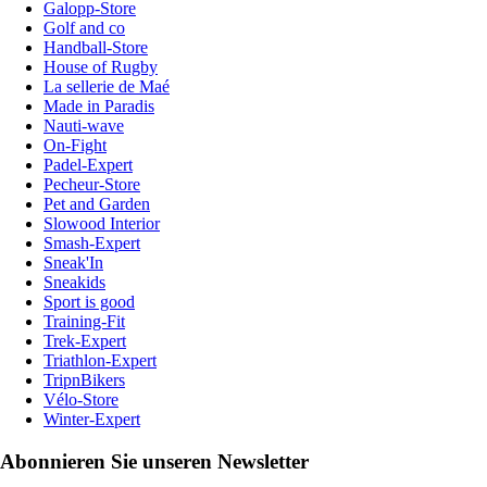
Galopp-Store
Golf and co
Handball-Store
House of Rugby
La sellerie de Maé
Made in Paradis
Nauti-wave
On-Fight
Padel-Expert
Pecheur-Store
Pet and Garden
Slowood Interior
Smash-Expert
Sneak'In
Sneakids
Sport is good
Training-Fit
Trek-Expert
Triathlon-Expert
TripnBikers
Vélo-Store
Winter-Expert
Abonnieren Sie unseren Newsletter