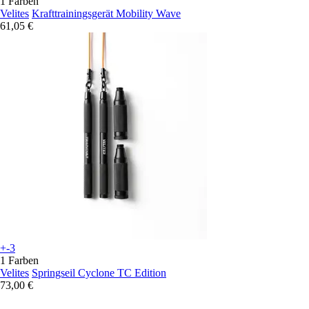
1 Farben
Velites
Krafttrainingsgerät Mobility Wave
61,05 €
+-3
1 Farben
Velites
Springseil Cyclone TC Edition
73,00 €