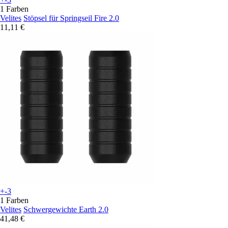
1 Farben
Velites
Stöpsel für Springseil Fire 2.0
11,11 €
+-3
1 Farben
Velites
Schwergewichte Earth 2.0
41,48 €