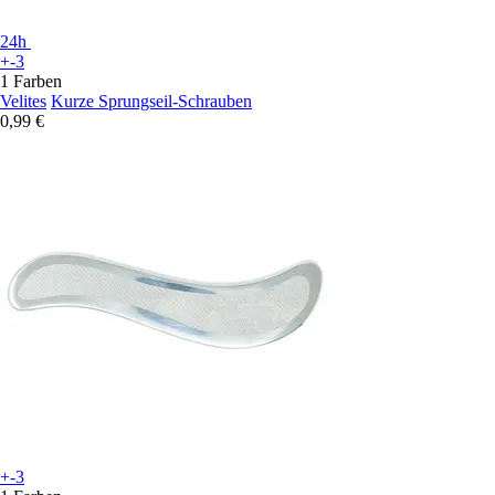
24h
+-3
1 Farben
Velites
Kurze Sprungseil-Schrauben
0,99 €
+-3