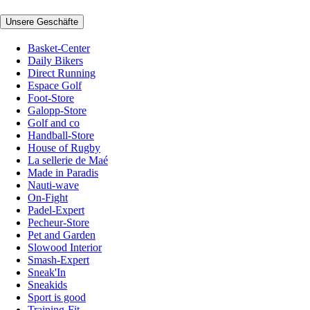
Unsere Geschäfte
Basket-Center
Daily Bikers
Direct Running
Espace Golf
Foot-Store
Galopp-Store
Golf and co
Handball-Store
House of Rugby
La sellerie de Maé
Made in Paradis
Nauti-wave
On-Fight
Padel-Expert
Pecheur-Store
Pet and Garden
Slowood Interior
Smash-Expert
Sneak'In
Sneakids
Sport is good
Training-Fit