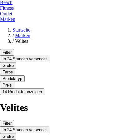
Beach
Fitness
Outlet
Marken
Startseite
/
Marken
/
Velites
Filter
In 24 Stunden versendet
Größe
Farbe
Produkttyp
Preis
14 Produkte anzeigen
Velites
Filter
In 24 Stunden versendet
Größe