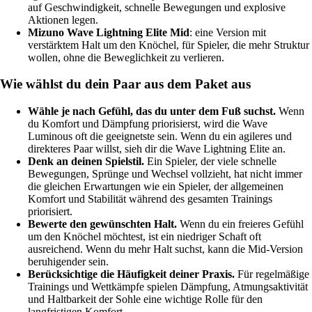
auf Geschwindigkeit, schnelle Bewegungen und explosive
Aktionen legen.
Mizuno Wave Lightning Elite Mid
: eine Version mit
verstärktem Halt um den Knöchel, für Spieler, die mehr Struktur
wollen, ohne die Beweglichkeit zu verlieren.
Wie wählst du dein Paar aus dem Paket aus
Wähle je nach Gefühl, das du unter dem Fuß suchst.
Wenn
du Komfort und Dämpfung priorisierst, wird die Wave
Luminous oft die geeignetste sein. Wenn du ein agileres und
direkteres Paar willst, sieh dir die Wave Lightning Elite an.
Denk an deinen Spielstil.
Ein Spieler, der viele schnelle
Bewegungen, Sprünge und Wechsel vollzieht, hat nicht immer
die gleichen Erwartungen wie ein Spieler, der allgemeinen
Komfort und Stabilität während des gesamten Trainings
priorisiert.
Bewerte den gewünschten Halt.
Wenn du ein freieres Gefühl
um den Knöchel möchtest, ist ein niedriger Schaft oft
ausreichend. Wenn du mehr Halt suchst, kann die Mid-Version
beruhigender sein.
Berücksichtige die Häufigkeit deiner Praxis.
Für regelmäßige
Trainings und Wettkämpfe spielen Dämpfung, Atmungsaktivität
und Haltbarkeit der Sohle eine wichtige Rolle für den
langfristigen Komfort.