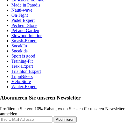
Made in Paradis
Nauti-wave
On-Fight
Padel-Expert
Pecheur-Store
Pet and Garden
Slowood Interior
Smash-Expert
Sneak'In
Sneakids
Sport is good
Training-Fit
Trek-Expert
Triathlon-Expert
TripnBikers
Vélo-Store
Winter-Expert
Abonnieren Sie unseren Newsletter
Profitieren Sie von 10% Rabatt, wenn Sie sich für unseren Newsletter
anmelden
Abonnieren