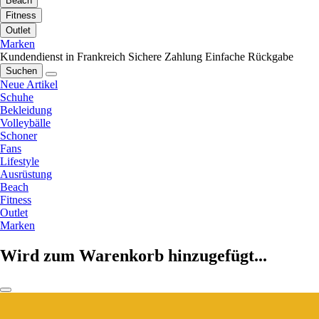
Beach
Fitness
Outlet
Marken
Kundendienst in Frankreich
Sichere Zahlung
Einfache Rückgabe
Suchen
Neue Artikel
Schuhe
Bekleidung
Volleybälle
Schoner
Fans
Lifestyle
Ausrüstung
Beach
Fitness
Outlet
Marken
Wird zum Warenkorb hinzugefügt...