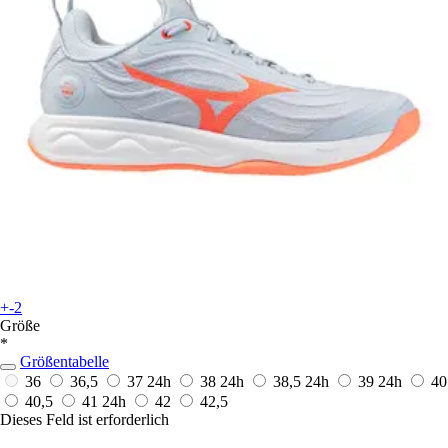
+-2
Größe
*
Größentabelle
36
36,5
37
24h
38
24h
38,5
24h
39
24h
40
40,5
41
24h
42
42,5
Dieses Feld ist erforderlich