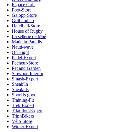
Espace Golf
Foot-Store
Galopp-Store
Golf and co
Handball-Store
House of Rugby
La sellerie de Maé
Made in Paradis
Nauti-wave
On-Fight
Padel-Expert
Pecheur-Store
Pet and Garden
Slowood Interior
Smash-Expert
Sneak'In
Sneakids
Sport is good
Training-Fit
Trek-Expert
Triathlon-Expert
TripnBikers
Vélo-Store
Winter-Expert