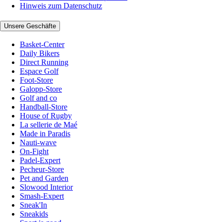
Hinweis zum Datenschutz
Unsere Geschäfte
Basket-Center
Daily Bikers
Direct Running
Espace Golf
Foot-Store
Galopp-Store
Golf and co
Handball-Store
House of Rugby
La sellerie de Maé
Made in Paradis
Nauti-wave
On-Fight
Padel-Expert
Pecheur-Store
Pet and Garden
Slowood Interior
Smash-Expert
Sneak'In
Sneakids