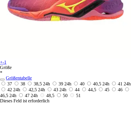
+-1
Größe
*
Größentabelle
37
38
38,5
24h
39
24h
40
40,5
24h
41
24h
42
24h
42,5
24h
43
24h
44
44,5
45
46
46,5
24h
47
24h
48,5
50
51
Dieses Feld ist erforderlich