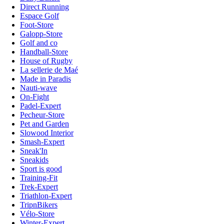
Direct Running
Espace Golf
Foot-Store
Galopp-Store
Golf and co
Handball-Store
House of Rugby
La sellerie de Maé
Made in Paradis
Nauti-wave
On-Fight
Padel-Expert
Pecheur-Store
Pet and Garden
Slowood Interior
Smash-Expert
Sneak'In
Sneakids
Sport is good
Training-Fit
Trek-Expert
Triathlon-Expert
TripnBikers
Vélo-Store
Winter-Expert