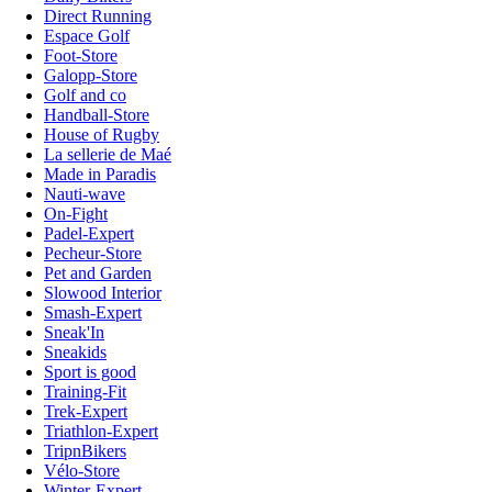
Direct Running
Espace Golf
Foot-Store
Galopp-Store
Golf and co
Handball-Store
House of Rugby
La sellerie de Maé
Made in Paradis
Nauti-wave
On-Fight
Padel-Expert
Pecheur-Store
Pet and Garden
Slowood Interior
Smash-Expert
Sneak'In
Sneakids
Sport is good
Training-Fit
Trek-Expert
Triathlon-Expert
TripnBikers
Vélo-Store
Winter-Expert