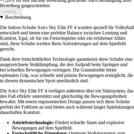
+7,20 €
für Ihre nächste Bestellung geschenkt
Nach Bestätigung Ihrer
Bestellung gutgeschrieben
Loading...
Beschreibung
Die Indoor-Schuhe Asics Sky Elite FF 4 wurden speziell für Volleyball
entwickelt und bieten eine perfekte Balance zwischen Leistung und
Komfort. Egal, ob Sie ein Freizeitspieler oder ein erfahrener Athlet
sind, diese Schuhe werden Ihren Anforderungen auf dem Spielfeld
gerecht.
Dank ihrer fortschrittlichen Technologie garantieren diese Schuhe eine
ausgezeichnete Stoßdämpfung, die den Aufprall beim Springen und
bei schnellen Bewegungen verringert. Die Gummisohle bietet
optimalen Grip, was schnelle und präzise Bewegungen ermöglicht, die
in diesem dynamischen Sport unerlässlich sind.
Die Asics Sky Elite FF 4 verfügen außerdem über ein Stützsystem, das
den Fuß effektiv unterstützt und gleichzeitig die Bewegungsfreiheit
bewahrt. Mit einem ergonomischen Design passen sich diese Schuhe
perfekt der Fußform an und bieten auch während langer Spielsitzungen
dauerhaften Komfort.
Antriebstechnologie:
Fördert schnelle Starts und explosive
Bewegungen auf dem Spielfeld.
Fortschrittliche Dämpfung:
Optimale Stoßabsorption zum