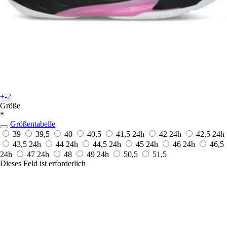
+-2
Größe
*
Größentabelle
39
39,5
40
40,5
41,5
24h
42
24h
42,5
24h
43,5
24h
44
24h
44,5
24h
45
24h
46
24h
46,5
24h
47
24h
48
49
24h
50,5
51,5
Dieses Feld ist erforderlich