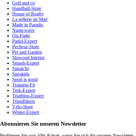
Golf and co
Handball-Store
House of Rugby
La sellerie de Maé
Made in Paradis
Nauti-wave
On-Fight
Padel-Expert
Pecheur-Store
Pet and Garden
Slowood Interior
Smash-Expert
Sneak'In
Sneakids
Sport is good
Training-Fit
Trek-Expert
Triathlon-Expert
TripnBikers
Vélo-Store
Winter-Expert
Abonnieren Sie unseren Newsletter
Profitieren Sie von 10% Rabatt, wenn Sie sich für unseren Newsletter