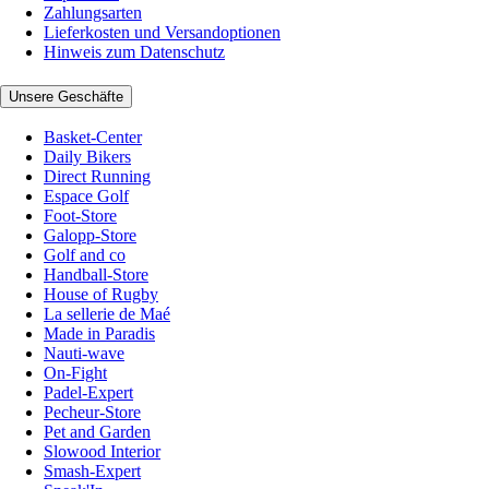
Zahlungsarten
Lieferkosten und Versandoptionen
Hinweis zum Datenschutz
Unsere Geschäfte
Basket-Center
Daily Bikers
Direct Running
Espace Golf
Foot-Store
Galopp-Store
Golf and co
Handball-Store
House of Rugby
La sellerie de Maé
Made in Paradis
Nauti-wave
On-Fight
Padel-Expert
Pecheur-Store
Pet and Garden
Slowood Interior
Smash-Expert