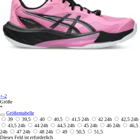
+-2
Größe
*
Größentabelle
39
39,5
40
40,5
41,5
24h
42
24h
42,5
24h
43,5
24h
44
24h
44,5
24h
45
24h
46
24h
46,5
24h
47
24h
48
24h
49
50,5
51,5
Dieses Feld ist erforderlich