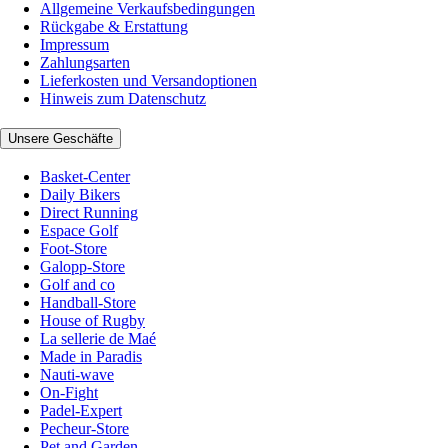
Allgemeine Verkaufsbedingungen
Rückgabe & Erstattung
Impressum
Zahlungsarten
Lieferkosten und Versandoptionen
Hinweis zum Datenschutz
Unsere Geschäfte
Basket-Center
Daily Bikers
Direct Running
Espace Golf
Foot-Store
Galopp-Store
Golf and co
Handball-Store
House of Rugby
La sellerie de Maé
Made in Paradis
Nauti-wave
On-Fight
Padel-Expert
Pecheur-Store
Pet and Garden