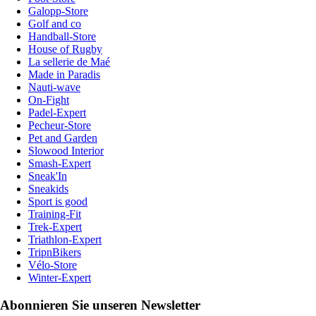
Galopp-Store
Golf and co
Handball-Store
House of Rugby
La sellerie de Maé
Made in Paradis
Nauti-wave
On-Fight
Padel-Expert
Pecheur-Store
Pet and Garden
Slowood Interior
Smash-Expert
Sneak'In
Sneakids
Sport is good
Training-Fit
Trek-Expert
Triathlon-Expert
TripnBikers
Vélo-Store
Winter-Expert
Abonnieren Sie unseren Newsletter