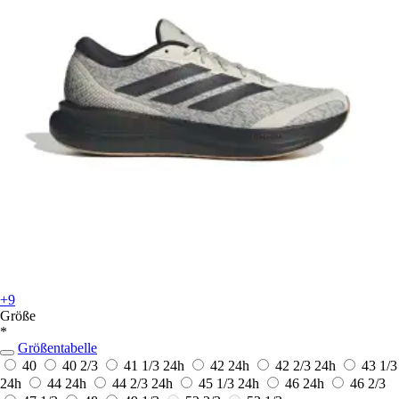
+9
Größe
*
Größentabelle
40
40 2/3
41 1/3
24h
42
24h
42 2/3
24h
43 1/3
24h
44
24h
44 2/3
24h
45 1/3
24h
46
24h
46 2/3