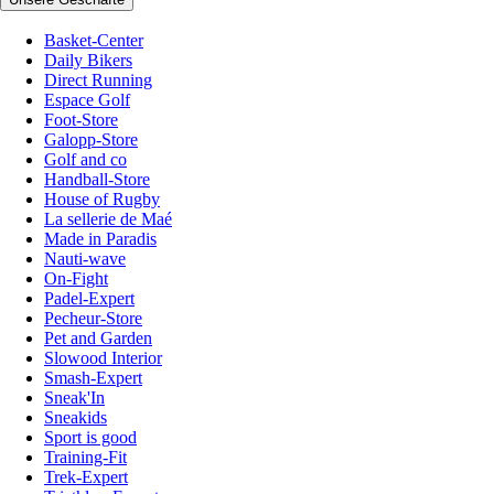
Basket-Center
Daily Bikers
Direct Running
Espace Golf
Foot-Store
Galopp-Store
Golf and co
Handball-Store
House of Rugby
La sellerie de Maé
Made in Paradis
Nauti-wave
On-Fight
Padel-Expert
Pecheur-Store
Pet and Garden
Slowood Interior
Smash-Expert
Sneak'In
Sneakids
Sport is good
Training-Fit
Trek-Expert