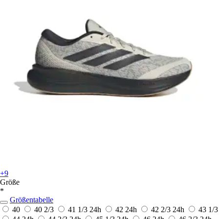
+9
Größe
*
Größentabelle
40
40 2/3
41 1/3
24h
42
24h
42 2/3
24h
43 1/3