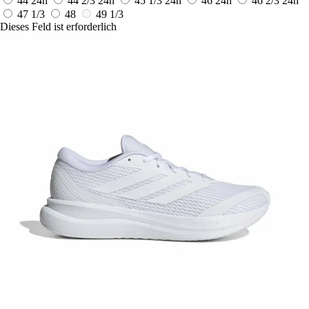
44
24h
44 2/3
24h
45 1/3
24h
46
24h
46 2/3
24h
47 1/3
48
49 1/3
Dieses Feld ist erforderlich