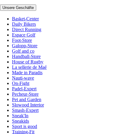
Unsere Geschäfte
Basket-Center
Daily Bikers
Direct Running
Espace Golf
Foot-Store
Galopp-Store
Golf and co
Handball-Store
House of Rugby
La sellerie de Maé
Made in Paradis
Nauti-wave
On-Fight
Padel-Expert
Pecheur-Store
Pet and Garden
Slowood Interior
Smash-Expert
Sneak'In
Sneakids
Sport is good
Training-Fit