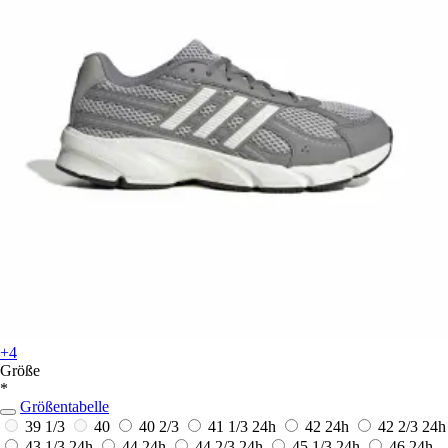
+4
Größe
*
Größentabelle
39 1/3
40
40 2/3
41 1/3
24h
42
24h
42 2/3
24h
43 1/3
24h
44
24h
44 2/3
24h
45 1/3
24h
46
24h