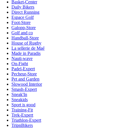
Basket-Center
Daily Bikers
Direct Running
Espace Golf
Foot-Store
Galopp-Store
Golf and co
Handball-Store
House of Rugby
La sellerie de Maé
Made in Paradis
Nauti-wave
On-Fight
Padel-Expert
Pecheur-Store
Pet and Garden
Slowood Interior
Smash-Expert
Sneak'In
Sneakids
Sport is good
Training-Fit
Trek-Expert
Triathlon-Expert
TripnBikers