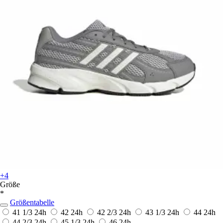
+4
Größe
*
Größentabelle
41 1/3
24h
42
24h
42 2/3
24h
43 1/3
24h
44
24h
44 2/3
24h
45 1/3
24h
46
24h