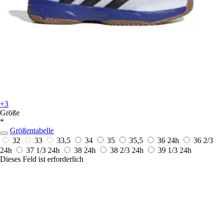
+3
Größe
*
Größentabelle
32
33
33,5
34
35
35,5
36
24h
36 2/3
24h
37 1/3
24h
38
24h
38 2/3
24h
39 1/3
24h
Dieses Feld ist erforderlich