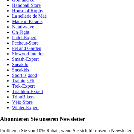
Handball-Store
House of Rugby
La sellerie de Maé
Made in Paradis
Nauti-wave
On-Fight
Padel-Expert
Pecheur-Store
Pet and Garden
Slowood Interior
Smash-Expert
Sneak'In
Sneakids
Sport is good
Training-Fit
Trek-Expert
Triathlon-Expert
TripnBikers
Vélo-Store
Winter-Expert
Abonnieren Sie unseren Newsletter
Profitieren Sie von 10% Rabatt, wenn Sie sich für unseren Newsletter