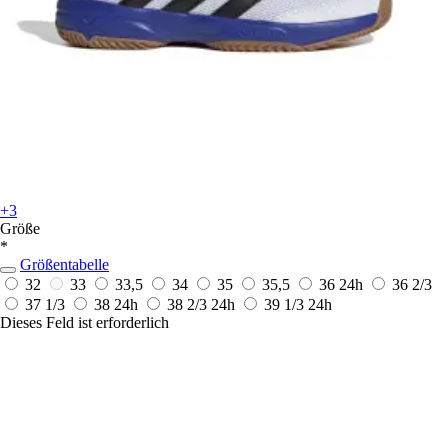
+3
Größe
*
Größentabelle
32
33
33,5
34
35
35,5
36
24h
36 2/3
37 1/3
38
24h
38 2/3
24h
39 1/3
24h
Dieses Feld ist erforderlich