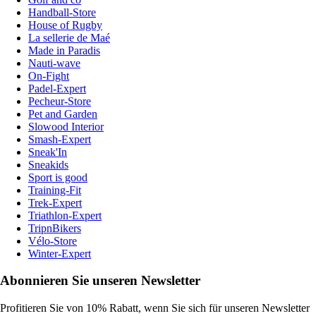
Handball-Store
House of Rugby
La sellerie de Maé
Made in Paradis
Nauti-wave
On-Fight
Padel-Expert
Pecheur-Store
Pet and Garden
Slowood Interior
Smash-Expert
Sneak'In
Sneakids
Sport is good
Training-Fit
Trek-Expert
Triathlon-Expert
TripnBikers
Vélo-Store
Winter-Expert
Abonnieren Sie unseren Newsletter
Profitieren Sie von 10% Rabatt, wenn Sie sich für unseren Newsletter