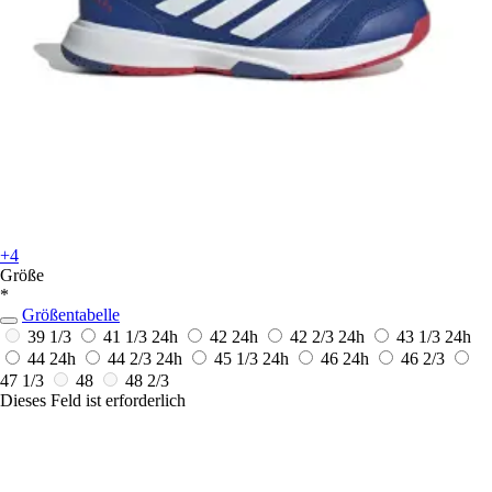
+4
Größe
*
Größentabelle
39 1/3
41 1/3
24h
42
24h
42 2/3
24h
43 1/3
24h
44
24h
44 2/3
24h
45 1/3
24h
46
24h
46 2/3
47 1/3
48
48 2/3
Dieses Feld ist erforderlich