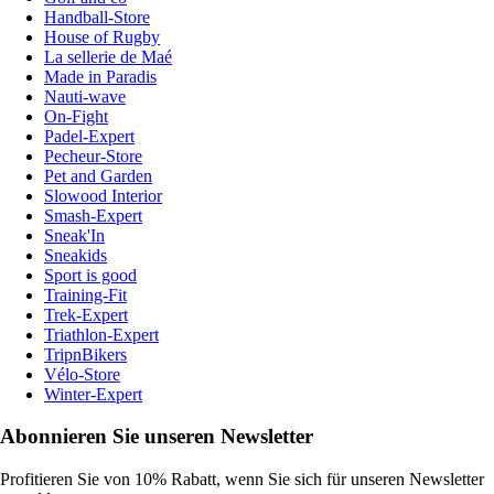
Handball-Store
House of Rugby
La sellerie de Maé
Made in Paradis
Nauti-wave
On-Fight
Padel-Expert
Pecheur-Store
Pet and Garden
Slowood Interior
Smash-Expert
Sneak'In
Sneakids
Sport is good
Training-Fit
Trek-Expert
Triathlon-Expert
TripnBikers
Vélo-Store
Winter-Expert
Abonnieren Sie unseren Newsletter
Profitieren Sie von 10% Rabatt, wenn Sie sich für unseren Newsletter