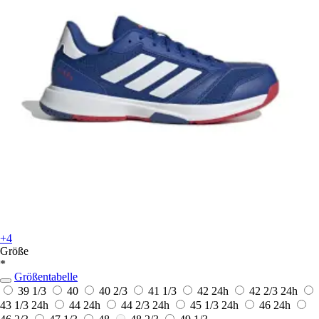
+4
Größe
*
Größentabelle
39 1/3
40
40 2/3
41 1/3
42
24h
42 2/3
24h
43 1/3
24h
44
24h
44 2/3
24h
45 1/3
24h
46
24h