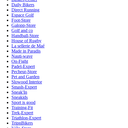
Daily Bikers
Direct Running
Espace Golf
Foot-Store
Galopp-Store
Golf and co
Handball-Store
House of Rugby
La sellerie de Maé
Made in Paradis
Nauti-wave
On-Fight
Padel-Expert
Pecheur-Store
Pet and Garden
Slowood Interior
Smash-Expert
Sneak'In
Sneakids
Sport is good
Training-Fit
Trek-Expert
Triathlon-Expert
TripnBikers