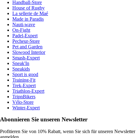
Handball-Store
House of Rugby
La sellerie de Maé
Made in Paradis
Nauti-wave
On-Fight
Padel-Expert
Pecheur-Store
Pet and Garden
Slowood Interior
Smash-Expert
Sneak'In
Sneakids
Sport is good
Training-Fit
Trek-Expert
Triathlon-Expert
TripnBikers
Vélo-Store
Winter-Expert
Abonnieren Sie unseren Newsletter
Profitieren Sie von 10% Rabatt, wenn Sie sich für unseren Newsletter
anmelden