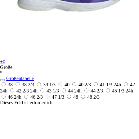
+0
Größe
*
Größentabelle
38
38 2/3
39 1/3
40
40 2/3
41 1/3
24h
42
24h
42 2/3
24h
43 1/3
44
24h
44 2/3
45 1/3
24h
46
24h
46 2/3
47 1/3
48
48 2/3
Dieses Feld ist erforderlich