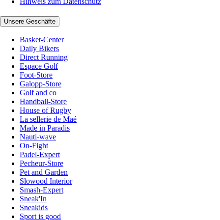
Hinweis zum Datenschutz
Unsere Geschäfte
Basket-Center
Daily Bikers
Direct Running
Espace Golf
Foot-Store
Galopp-Store
Golf and co
Handball-Store
House of Rugby
La sellerie de Maé
Made in Paradis
Nauti-wave
On-Fight
Padel-Expert
Pecheur-Store
Pet and Garden
Slowood Interior
Smash-Expert
Sneak'In
Sneakids
Sport is good