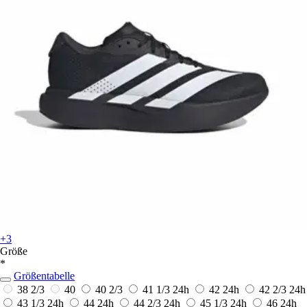
+3
Größe
*
Größentabelle
38 2/3
40
40 2/3
41 1/3
24h
42
24h
42 2/3
24h
43 1/3
24h
44
24h
44 2/3
24h
45 1/3
24h
46
24h