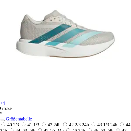
+4
Größe
*
Größentabelle
40 2/3
41 1/3
42
24h
42 2/3
24h
43 1/3
24h
44
24h
44 2/3
24h
45 1/3
24h
46
24h
46 2/3
24h
47