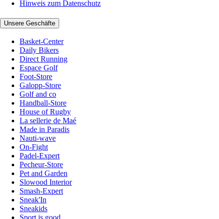
Hinweis zum Datenschutz
Unsere Geschäfte
Basket-Center
Daily Bikers
Direct Running
Espace Golf
Foot-Store
Galopp-Store
Golf and co
Handball-Store
House of Rugby
La sellerie de Maé
Made in Paradis
Nauti-wave
On-Fight
Padel-Expert
Pecheur-Store
Pet and Garden
Slowood Interior
Smash-Expert
Sneak'In
Sneakids
Sport is good