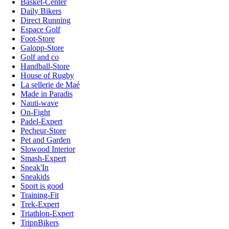
Basket-Center
Daily Bikers
Direct Running
Espace Golf
Foot-Store
Galopp-Store
Golf and co
Handball-Store
House of Rugby
La sellerie de Maé
Made in Paradis
Nauti-wave
On-Fight
Padel-Expert
Pecheur-Store
Pet and Garden
Slowood Interior
Smash-Expert
Sneak'In
Sneakids
Sport is good
Training-Fit
Trek-Expert
Triathlon-Expert
TripnBikers