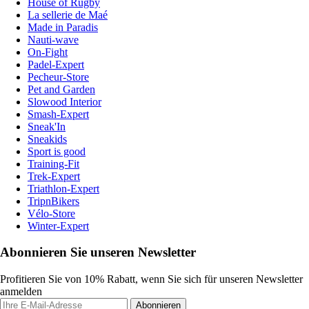
House of Rugby
La sellerie de Maé
Made in Paradis
Nauti-wave
On-Fight
Padel-Expert
Pecheur-Store
Pet and Garden
Slowood Interior
Smash-Expert
Sneak'In
Sneakids
Sport is good
Training-Fit
Trek-Expert
Triathlon-Expert
TripnBikers
Vélo-Store
Winter-Expert
Abonnieren Sie unseren Newsletter
Profitieren Sie von 10% Rabatt, wenn Sie sich für unseren Newsletter
anmelden
Abonnieren