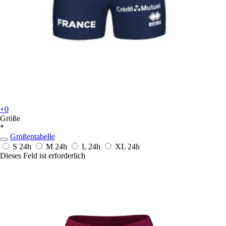
+0
Größe
*
Größentabelle
S
24h
M
24h
L
24h
XL
24h
Dieses Feld ist erforderlich