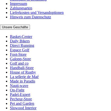
Impressum
Zahlungsarten
Lieferkosten und Versandoptionen
Hinweis zum Datenschutz
Unsere Geschäfte
Basket-Center
Daily Bikers
Direct Running
Espace Golf
Foot-Store
Galopp-Store
Golf and co
Handball-Store
House of Rugby
La sellerie de Maé
Made in Paradis
Nauti-wave
On-Fight
Padel-Expert
Pecheur-Store
Pet and Garden
Slowood Interior