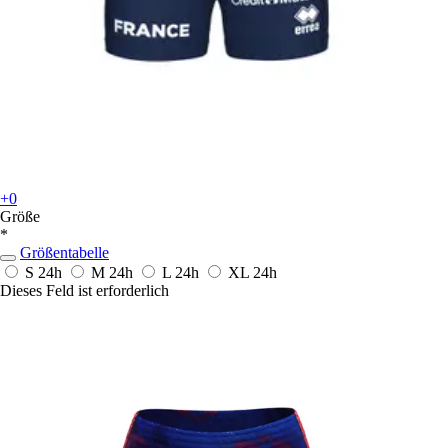
+0
Größe
*
Größentabelle
S
24h
M
24h
L
24h
XL
24h
Dieses Feld ist erforderlich