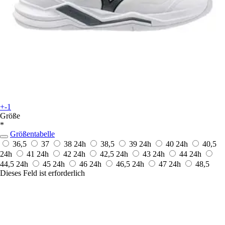
+-1
Größe
*
Größentabelle
36,5
37
38
24h
38,5
39
24h
40
24h
40,5
24h
41
24h
42
24h
42,5
24h
43
24h
44
24h
44,5
24h
45
24h
46
24h
46,5
24h
47
24h
48,5
Dieses Feld ist erforderlich