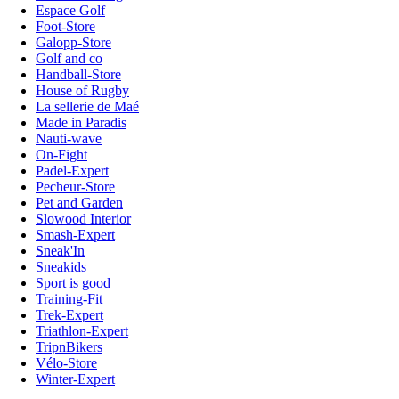
Espace Golf
Foot-Store
Galopp-Store
Golf and co
Handball-Store
House of Rugby
La sellerie de Maé
Made in Paradis
Nauti-wave
On-Fight
Padel-Expert
Pecheur-Store
Pet and Garden
Slowood Interior
Smash-Expert
Sneak'In
Sneakids
Sport is good
Training-Fit
Trek-Expert
Triathlon-Expert
TripnBikers
Vélo-Store
Winter-Expert