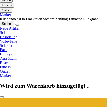
Beach
Fitness
Outlet
Marken
Kundendienst in Frankreich
Sichere Zahlung
Einfache Rückgabe
Suchen
Neue Artikel
Schuhe
Bekleidung
Volleybälle
Schoner
Fans
Lifestyle
Ausrüstung
Beach
Fitness
Outlet
Marken
Wird zum Warenkorb hinzugefügt...