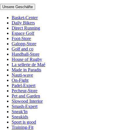
Unsere Geschäfte
Basket-Center
Daily Bikers
Direct Running
Espace Golf
Foot-Store
Galopp-Store
Golf and co
Handball-Store
House of Rugby
La sellerie de Maé
Made in Paradis
Nauti-wave
On-Fight
Padel-Expert
Pecheur-Store
Pet and Garden
Slowood Interior
Smash-Expert
Sneak'In
Sneakids
Sport is good
Training-Fit