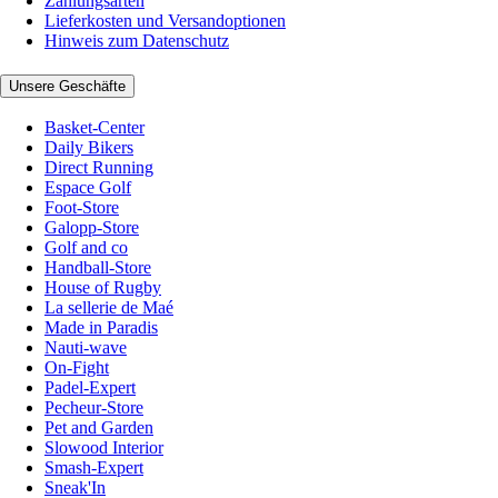
Zahlungsarten
Lieferkosten und Versandoptionen
Hinweis zum Datenschutz
Unsere Geschäfte
Basket-Center
Daily Bikers
Direct Running
Espace Golf
Foot-Store
Galopp-Store
Golf and co
Handball-Store
House of Rugby
La sellerie de Maé
Made in Paradis
Nauti-wave
On-Fight
Padel-Expert
Pecheur-Store
Pet and Garden
Slowood Interior
Smash-Expert
Sneak'In